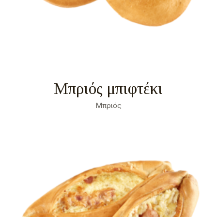
Μπριός μπιφτέκι
Μπριός
Σχετικά
Αναγκαία
2
Προτιμήσεις
0
Στατιστικά
0
Εμπορικής προώθησης
9
Αταξινόμητα
0
Σχετικά
Τα cookies είναι μικρά αρχεία κειμένου που
χρησιμοποιούνται από τους δικτυακούς τόπους για
να κάνουν την εμπειρία του χρήστη πιο
αποτελεσματική.
Ο νόμος αναφέρει ότι μπορούμε να αποθηκεύσουμε
τα cookies στη συσκευή σας, εφόσον είναι