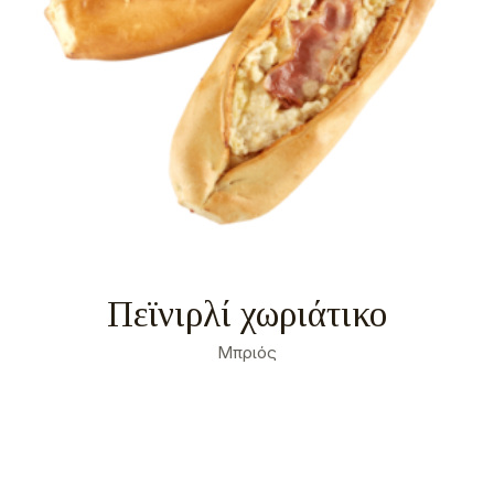
απολύτως αναγκαία για τη λειτουργία αυτής της
ιστοσελίδας. Για όλους τους άλλους τύπους cookies
χρειαζόμαστε την άδειά σας.
Μπορείτε να αλλάξετε ή να καταργήσετε τη
συναίνεσή σας ανά πάσα στιγμή μέσω της Δήλωσης
για τα Cookies στην ιστοσελίδα μας.
Μάθετε περισσότερα σχετικά με το ποιοι είμαστε,
με το πως μπορείτε να επικοινωνήσετε μαζί μας και
με το πως επεξεργαζόμαστε τα προσωπικά
δεδομένα στην Πολιτική Προστασίας Προσωπικών
Δεδομένων μας. Παρακαλούμε αναφέρετε το
αναγνωριστικό και την ημερομηνία της συναίνεσής
σας όταν επικοινωνείτε μαζί μας σχετικά με τη
συναίνεσή σας.
Η δήλωση Cookie ενημερώθηκε τελευταία φορά στις 1/71/2026 από το
Cookiebot
ΝΑ ΕΠΙΤΡΈΠΟΝΤΑΙ ΌΛΑ
ΕΠΙΤΡΈΠΕΤΑΙ Η ΕΠΙΛΟΓΉ
Πεϊνιρλί χωριάτικο
Μπριός