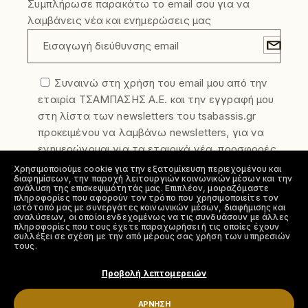
Συμπλήρωσε παρακάτω το email σου για να
λαμβάνεις νέα και ενημερώσεις μας
Συναινώ στη χρήση του email μου από την
εταιρία ΤΣΑΜΠΑΣΗΣ Α.Ε. και την εγγραφή μου
στη λίστα των newsletters του tsabassis.gr
προκειμένου να λαμβάνω newsletters, για να
ενημερώνομαι για τα εταιρικά νέα, προσφορές
και τα νέα προϊόντα της εταιρίας. Η
Χρησιμοποιούμε cookie για την εξατομίκευση περιεχομένου και
διαφημίσεων, την παροχή λειτουργιών κοινωνικών μέσων και την
συγκατάθεση σας μπορεί να ανακληθεί
ανάλυση της επισκεψιμότητάς μας. Επιπλέον, μοιραζόμαστε
ελεύθερα οποιαδήποτε στιγμή. Για να
πληροφορίες που αφορούν τον τρόπο που χρησιμοποιείτε τον
ιστότοπό μας με συνεργάτες κοινωνικών μέσων, διαφήμισης και
απεγγραφείτε από την λίστα αποστολής
αναλύσεων, οι οποίοι ενδεχομένως να τις συνδυάσουν με άλλες
πληροφορίες που τους έχετε παραχωρήσει ή τις οποίες έχουν
newsletter στείλτε μας το αίτημα σας στο
συλλέξει σε σχέση με την από μέρους σας χρήση των υπηρεσιών
τους.
info@tsabassis.gr
Συμφωνώ με την πολιτική απορρήτου
Προβολή λεπτομερειών
ΆΡΝΗΣΗ