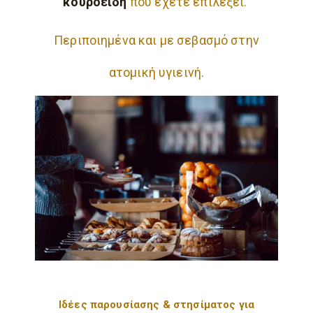
κουροειδή
που έχετε επιλέξει.
Περιποιημένα και με σεβασμό στην
ατομική υγιεινή.
Ιδέες παρουσίασης & στησίματος για