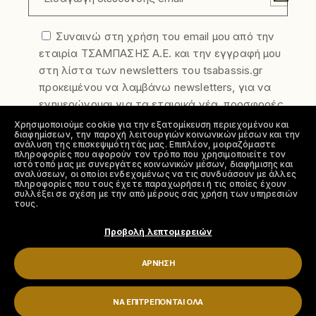
Συναινώ στη χρήση του email μου από την
εταιρία ΤΣΑΜΠΑΣΗΣ Α.Ε. και την εγγραφή μου
στη λίστα των newsletters του tsabassis.gr
προκειμένου να λαμβάνω newsletters, για να
ενημερώνομαι για τα εταιρικά νέα, προσφορές
και τα νέα προϊόντα της εταιρίας. Η
Χρησιμοποιούμε cookie για την εξατομίκευση περιεχομένου και
διαφημίσεων, την παροχή λειτουργιών κοινωνικών μέσων και την
συγκατάθεση σας μπορεί να ανακληθεί
ανάλυση της επισκεψιμότητάς μας. Επιπλέον, μοιραζόμαστε
ελεύθερα οποιαδήποτε στιγμή. Για να
πληροφορίες που αφορούν τον τρόπο που χρησιμοποιείτε τον
ιστότοπό μας με συνεργάτες κοινωνικών μέσων, διαφήμισης και
απεγγραφείτε από την λίστα αποστολής
αναλύσεων, οι οποίοι ενδεχομένως να τις συνδυάσουν με άλλες
πληροφορίες που τους έχετε παραχωρήσει ή τις οποίες έχουν
newsletter στείλτε μας το αίτημα σας στο
συλλέξει σε σχέση με την από μέρους σας χρήση των υπηρεσιών
τους.
info@tsabassis.gr
Συμφωνώ με την πολιτική απορρήτου
Προβολή λεπτομερειών
ΆΡΝΗΣΗ
ΝΑ ΕΠΙΤΡΈΠΟΝΤΑΙ ΌΛΑ
2023 © ΤΣΑΜΠΑΣΗΣ Α.Ε.