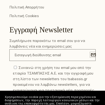
Πολιτική Απορρήτου
Πολιτική Cookies
Εγγραφή Newsletter
Συμπλήρωσε παρακάτω το email σου για να
λαμβάνεις νέα και ενημερώσεις μας
Συναινώ στη χρήση του email μου από την
εταιρία ΤΣΑΜΠΑΣΗΣ Α.Ε. και την εγγραφή μου
στη λίστα των newsletters του tsabassis.gr
προκειμένου να λαμβάνω newsletters, για να
ενημερώνομαι για τα εταιρικά νέα, προσφορές
και τα νέα προϊόντα της εταιρίας. Η
Χρησιμοποιούμε cookie για την εξατομίκευση περιεχομένου και
διαφημίσεων, την παροχή λειτουργιών κοινωνικών μέσων και την
συγκατάθεση σας μπορεί να ανακληθεί
ανάλυση της επισκεψιμότητάς μας. Επιπλέον, μοιραζόμαστε