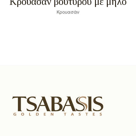
Κρουασάν βουτύρου με μήλο
Κρουασάν