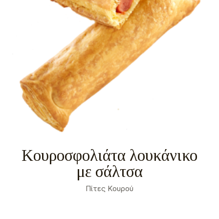
Σχετικά
Αναγκαία
2
Προτιμήσεις
0
Στατιστικά
0
Εμπορικής προώθησης
9
Αταξινόμητα
0
Σχετικά
Τα cookies είναι μικρά αρχεία κειμένου που
χρησιμοποιούνται από τους δικτυακούς τόπους για
να κάνουν την εμπειρία του χρήστη πιο
αποτελεσματική.
Ο νόμος αναφέρει ότι μπορούμε να αποθηκεύσουμε
Κουροσφολιάτα λουκάνικο
τα cookies στη συσκευή σας, εφόσον είναι
απολύτως αναγκαία για τη λειτουργία αυτής της
ιστοσελίδας. Για όλους τους άλλους τύπους cookies
χρειαζόμαστε την άδειά σας.
με σάλτσα
Μπορείτε να αλλάξετε ή να καταργήσετε τη
συναίνεσή σας ανά πάσα στιγμή μέσω της Δήλωσης
για τα Cookies στην ιστοσελίδα μας.
Πίτες Κουρού
Μάθετε περισσότερα σχετικά με το ποιοι είμαστε,
με το πως μπορείτε να επικοινωνήσετε μαζί μας και
με το πως επεξεργαζόμαστε τα προσωπικά
δεδομένα στην Πολιτική Προστασίας Προσωπικών
Δεδομένων μας. Παρακαλούμε αναφέρετε το
αναγνωριστικό και την ημερομηνία της συναίνεσής