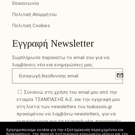
Επικοινωνία
Πολιτική Απορρήτου
Πολιτική Cookies
Εγγραφή Newsletter
Συμπλήρωσε παρακάτω το email σου για να
λαμβάνεις νέα και ενημερώσεις μας
Συναινώ στη χρήση του email μου από την
εταιρία ΤΣΑΜΠΑΣΗΣ Α.Ε. και την εγγραφή μου
στη λίστα των newsletters του tsabassis.gr
προκειμένου να λαμβάνω newsletters, για να
ενημερώνομαι για τα εταιρικά νέα, προσφορές
και τα νέα προϊόντα της εταιρίας. Η
Χρησιμοποιούμε cookie για την εξατομίκευση περιεχομένου και
διαφημίσεων, την παροχή λειτουργιών κοινωνικών μέσων και την