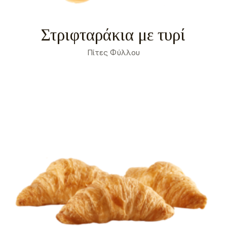
Σχετικά
Τα cookies είναι μικρά αρχεία κειμένου που
χρησιμοποιούνται από τους δικτυακούς τόπους για
να κάνουν την εμπειρία του χρήστη πιο
Στριφταράκια με τυρί
αποτελεσματική.
Ο νόμος αναφέρει ότι μπορούμε να αποθηκεύσουμε
τα cookies στη συσκευή σας, εφόσον είναι
Πίτες Φύλλου
απολύτως αναγκαία για τη λειτουργία αυτής της
ιστοσελίδας. Για όλους τους άλλους τύπους cookies
χρειαζόμαστε την άδειά σας.
Μπορείτε να αλλάξετε ή να καταργήσετε τη
συναίνεσή σας ανά πάσα στιγμή μέσω της Δήλωσης
για τα Cookies στην ιστοσελίδα μας.
Μάθετε περισσότερα σχετικά με το ποιοι είμαστε,
με το πως μπορείτε να επικοινωνήσετε μαζί μας και
με το πως επεξεργαζόμαστε τα προσωπικά
δεδομένα στην Πολιτική Προστασίας Προσωπικών
Δεδομένων μας. Παρακαλούμε αναφέρετε το
αναγνωριστικό και την ημερομηνία της συναίνεσής
σας όταν επικοινωνείτε μαζί μας σχετικά με τη
συναίνεσή σας.
Η δήλωση Cookie ενημερώθηκε τελευταία φορά στις 1/71/2026 από το
Cookiebot
ΝΑ ΕΠΙΤΡΈΠΟΝΤΑΙ ΌΛΑ
ΕΠΙΤΡΈΠΕΤΑΙ Η ΕΠΙΛΟΓΉ