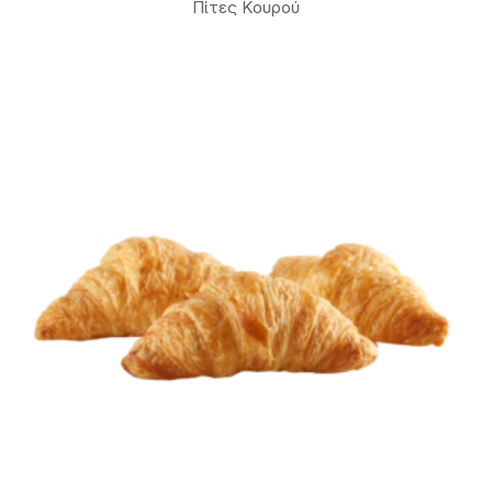
Πίτες Κουρού