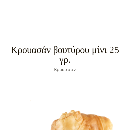
Κρουασάν βουτύρου μίνι 25
γρ.
Κρουασάν