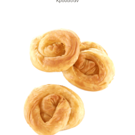
Κρουασάν
Σχετικά
Αναγκαία
2
Προτιμήσεις
0
Στατιστικά
0
Εμπορικής προώθησης
9
Αταξινόμητα
0