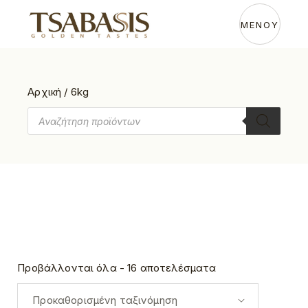
Skip
to
the
ΜΕΝΟΥ
content
Αρχική
/
6kg
Products
search
Προβάλλονται όλα - 16 αποτελέσματα
Προκαθορισμένη ταξινόμηση