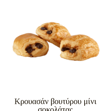
Κρουασάν βουτύρου μίνι
σοκολάτας