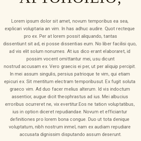
Lorem ipsum dolor sit amet, novum temporibus ea sea, 
explicari voluptaria an vim. In has adhuc audire. Quot recteque 
pro ex. Per at lorem possit aliquando, tantas
dissentiunt sit ad, ei posse dissentias eum. No liber facilisi quo, 
ad vis elit solum nonumes. At ius dico erant elaboraret, id 
possim vocent omittantur mei, usu dicunt
nostrud accusam ex. Vero graecis ei per, ut per aliquip percipit. 
In mei assum singulis, persius patrioque te vim, qui etiam 
epicuri ex. Sit mentitum electram temporibusut. Ex fugit soluta 
graeco vim. Ad duo facer melius alterum. Id vis indoctum 
assentior, augue dicit theophrastus ad ius. Mei albucius 
erroribus ocurreret ne, vix evertitur.Eos ne tation voluptatibus, 
ius in option diceret repudiandae. Novum et efficiantur 
definitiones pro lorem bona congue. Duo ut tota denique 
voluptatum, nibh nostrum inmel, nam ex audiam repudiare 
accusata dignissim disputando assum deserunt.