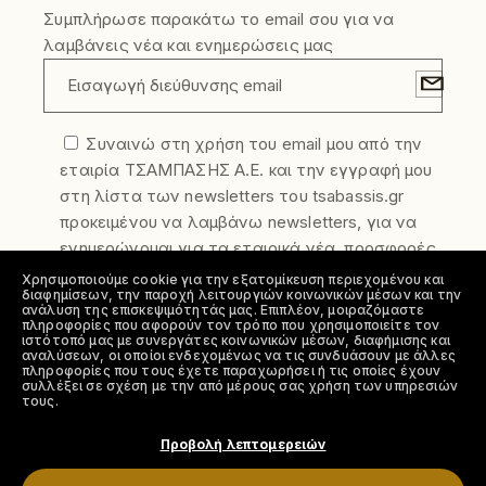
Συμπλήρωσε παρακάτω το email σου για να
λαμβάνεις νέα και ενημερώσεις μας
Συναινώ στη χρήση του email μου από την
εταιρία ΤΣΑΜΠΑΣΗΣ Α.Ε. και την εγγραφή μου
στη λίστα των newsletters του tsabassis.gr
προκειμένου να λαμβάνω newsletters, για να
ενημερώνομαι για τα εταιρικά νέα, προσφορές
και τα νέα προϊόντα της εταιρίας. Η
Χρησιμοποιούμε cookie για την εξατομίκευση περιεχομένου και
διαφημίσεων, την παροχή λειτουργιών κοινωνικών μέσων και την
συγκατάθεση σας μπορεί να ανακληθεί
ανάλυση της επισκεψιμότητάς μας. Επιπλέον, μοιραζόμαστε
ελεύθερα οποιαδήποτε στιγμή. Για να
πληροφορίες που αφορούν τον τρόπο που χρησιμοποιείτε τον
ιστότοπό μας με συνεργάτες κοινωνικών μέσων, διαφήμισης και
απεγγραφείτε από την λίστα αποστολής
αναλύσεων, οι οποίοι ενδεχομένως να τις συνδυάσουν με άλλες
πληροφορίες που τους έχετε παραχωρήσει ή τις οποίες έχουν
newsletter στείλτε μας το αίτημα σας στο
συλλέξει σε σχέση με την από μέρους σας χρήση των υπηρεσιών
τους.
info@tsabassis.gr
Συμφωνώ με την πολιτική απορρήτου
Προβολή λεπτομερειών