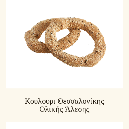
τα cookies στη συσκευή σας, εφόσον είναι
απολύτως αναγκαία για τη λειτουργία αυτής της
ιστοσελίδας. Για όλους τους άλλους τύπους cookies
χρειαζόμαστε την άδειά σας.
Μπορείτε να αλλάξετε ή να καταργήσετε τη
συναίνεσή σας ανά πάσα στιγμή μέσω της Δήλωσης
για τα Cookies στην ιστοσελίδα μας.
Μάθετε περισσότερα σχετικά με το ποιοι είμαστε,
με το πως μπορείτε να επικοινωνήσετε μαζί μας και
με το πως επεξεργαζόμαστε τα προσωπικά
δεδομένα στην Πολιτική Προστασίας Προσωπικών
Δεδομένων μας. Παρακαλούμε αναφέρετε το
αναγνωριστικό και την ημερομηνία της συναίνεσής
σας όταν επικοινωνείτε μαζί μας σχετικά με τη
συναίνεσή σας.
Η δήλωση Cookie ενημερώθηκε τελευταία φορά στις 1/71/2026 από το
Cookiebot
ΝΑ ΕΠΙΤΡΈΠΟΝΤΑΙ ΌΛΑ
ΕΠΙΤΡΈΠΕΤΑΙ Η ΕΠΙΛΟΓΉ
Κουλουρι Θεσσαλονίκης
Ολικής Άλεσης