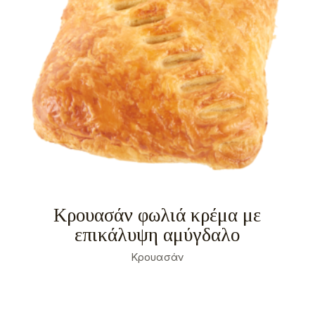
Κρουασάν φωλιά κρέμα με
επικάλυψη αμύγδαλο
Κρουασάν
Σχετικά
Αναγκαία
2
Προτιμήσεις
0
Στατιστικά
0
Εμπορικής προώθησης
9