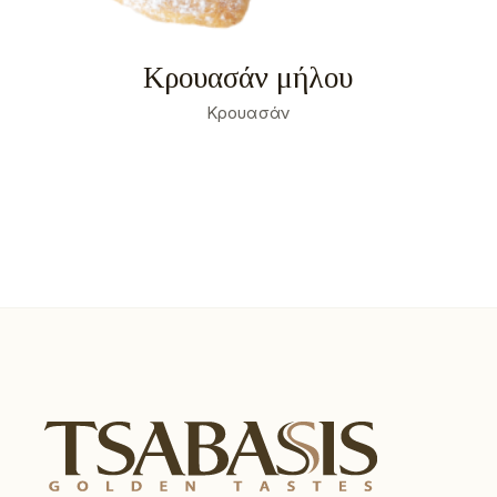
Κρουασάν μήλου
Κρουασάν