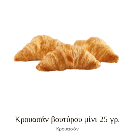
Αταξινόμητα
0
Σχετικά
Τα cookies είναι μικρά αρχεία κειμένου που
χρησιμοποιούνται από τους δικτυακούς τόπους για
να κάνουν την εμπειρία του χρήστη πιο
αποτελεσματική.
Ο νόμος αναφέρει ότι μπορούμε να αποθηκεύσουμε
τα cookies στη συσκευή σας, εφόσον είναι
απολύτως αναγκαία για τη λειτουργία αυτής της
ιστοσελίδας. Για όλους τους άλλους τύπους cookies
χρειαζόμαστε την άδειά σας.
Μπορείτε να αλλάξετε ή να καταργήσετε τη
συναίνεσή σας ανά πάσα στιγμή μέσω της Δήλωσης
για τα Cookies στην ιστοσελίδα μας.
Μάθετε περισσότερα σχετικά με το ποιοι είμαστε,
με το πως μπορείτε να επικοινωνήσετε μαζί μας και
με το πως επεξεργαζόμαστε τα προσωπικά
δεδομένα στην Πολιτική Προστασίας Προσωπικών
Δεδομένων μας. Παρακαλούμε αναφέρετε το
αναγνωριστικό και την ημερομηνία της συναίνεσής
σας όταν επικοινωνείτε μαζί μας σχετικά με τη
συναίνεσή σας.
Η δήλωση Cookie ενημερώθηκε τελευταία φορά στις 1/71/2026 από το
Cookiebot
ΝΑ ΕΠΙΤΡΈΠΟΝΤΑΙ ΌΛΑ
ΕΠΙΤΡΈΠΕΤΑΙ Η ΕΠΙΛΟΓΉ
Κρουασάν βουτύρου μίνι 25 γρ.
Κρουασάν