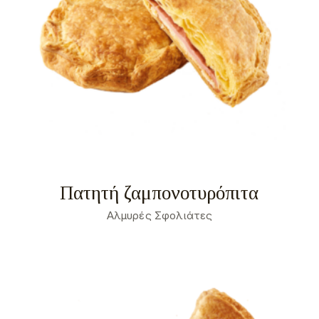
Πατητή ζαμπονοτυρόπιτα
Αλμυρές Σφολιάτες
Σχετικά
Αναγκαία
2
Προτιμήσεις
0
Στατιστικά
0
Εμπορικής προώθησης
9
Αταξινόμητα
0