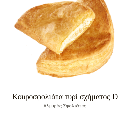
Σχετικά
Τα cookies είναι μικρά αρχεία κειμένου που
χρησιμοποιούνται από τους δικτυακούς τόπους για
να κάνουν την εμπειρία του χρήστη πιο
αποτελεσματική.
Ο νόμος αναφέρει ότι μπορούμε να αποθηκεύσουμε
τα cookies στη συσκευή σας, εφόσον είναι
απολύτως αναγκαία για τη λειτουργία αυτής της
ιστοσελίδας. Για όλους τους άλλους τύπους cookies
χρειαζόμαστε την άδειά σας.
Μπορείτε να αλλάξετε ή να καταργήσετε τη
συναίνεσή σας ανά πάσα στιγμή μέσω της Δήλωσης
για τα Cookies στην ιστοσελίδα μας.
Μάθετε περισσότερα σχετικά με το ποιοι είμαστε,
με το πως μπορείτε να επικοινωνήσετε μαζί μας και
με το πως επεξεργαζόμαστε τα προσωπικά
δεδομένα στην Πολιτική Προστασίας Προσωπικών
Δεδομένων μας. Παρακαλούμε αναφέρετε το
αναγνωριστικό και την ημερομηνία της συναίνεσής
σας όταν επικοινωνείτε μαζί μας σχετικά με τη
συναίνεσή σας.
Η δήλωση Cookie ενημερώθηκε τελευταία φορά στις 1/71/2026 από το
Cookiebot
ΝΑ ΕΠΙΤΡΈΠΟΝΤΑΙ ΌΛΑ
Κουροσφολιάτα τυρί σχήματος D
ΕΠΙΤΡΈΠΕΤΑΙ Η ΕΠΙΛΟΓΉ
Αλμυρές Σφολιάτες