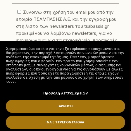
Συναινώ στη χρήση του email μου από την
εταιρία ΤΣΑΜΠΑΣΗΣ Α.Ε. και την εγγραφή μου
στη λίστα των newsletters του tsabassis.gr
προκειμένου να λαμβάνω newsletters, για να
ενημερώνομαι για τα εταιρικά νέα, προσφορές
και τα νέα προϊόντα της εταιρίας. Η
Χρησιμοποιούμε cookie για την εξατομίκευση περιεχομένου και
διαφημίσεων, την παροχή λειτουργιών κοινωνικών μέσων και την
συγκατάθεση σας μπορεί να ανακληθεί
ανάλυση της επισκεψιμότητάς μας. Επιπλέον, μοιραζόμαστε
ελεύθερα οποιαδήποτε στιγμή. Για να
πληροφορίες που αφορούν τον τρόπο που χρησιμοποιείτε τον
ιστότοπό μας με συνεργάτες κοινωνικών μέσων, διαφήμισης και
απεγγραφείτε από την λίστα αποστολής
αναλύσεων, οι οποίοι ενδεχομένως να τις συνδυάσουν με άλλες
πληροφορίες που τους έχετε παραχωρήσει ή τις οποίες έχουν
newsletter στείλτε μας το αίτημα σας στο
συλλέξει σε σχέση με την από μέρους σας χρήση των υπηρεσιών
τους.
info@tsabassis.gr
Συμφωνώ με την πολιτική απορρήτου
Προβολή λεπτομερειών
ΆΡΝΗΣΗ
ΝΑ ΕΠΙΤΡΈΠΟΝΤΑΙ ΌΛΑ
2023 © ΤΣΑΜΠΑΣΗΣ Α.Ε.