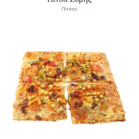
Πίτσες
Σχετικά
Αναγκαία
2
Προτιμήσεις
0
Στατιστικά
0
Εμπορικής προώθησης
9
Αταξινόμητα
0
Σχετικά
Τα cookies είναι μικρά αρχεία κειμένου που
χρησιμοποιούνται από τους δικτυακούς τόπους για
να κάνουν την εμπειρία του χρήστη πιο
αποτελεσματική.
Ο νόμος αναφέρει ότι μπορούμε να αποθηκεύσουμε
τα cookies στη συσκευή σας, εφόσον είναι
απολύτως αναγκαία για τη λειτουργία αυτής της
ιστοσελίδας. Για όλους τους άλλους τύπους cookies
χρειαζόμαστε την άδειά σας.
Μπορείτε να αλλάξετε ή να καταργήσετε τη
συναίνεσή σας ανά πάσα στιγμή μέσω της Δήλωσης
για τα Cookies στην ιστοσελίδα μας.
Μάθετε περισσότερα σχετικά με το ποιοι είμαστε,
με το πως μπορείτε να επικοινωνήσετε μαζί μας και
με το πως επεξεργαζόμαστε τα προσωπικά
δεδομένα στην Πολιτική Προστασίας Προσωπικών
Δεδομένων μας. Παρακαλούμε αναφέρετε το
αναγνωριστικό και την ημερομηνία της συναίνεσής
σας όταν επικοινωνείτε μαζί μας σχετικά με τη
συναίνεσή σας.
Η δήλωση Cookie ενημερώθηκε τελευταία φορά στις 1/71/2026 από το
Cookiebot
ΝΑ ΕΠΙΤΡΈΠΟΝΤΑΙ ΌΛΑ
ΕΠΙΤΡΈΠΕΤΑΙ Η ΕΠΙΛΟΓΉ