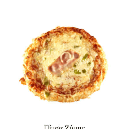
Πίτσα Ζύμης