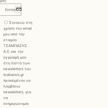
μας
Συναινώ στη
χρήση του email
μου από την
εταιρία
ΤΣΑΜΠΑΣΗΣ
Α.Ε. και την
εγγραφή μου
στη λίστα των
newsletters του
tsabassis.gr
προκειμένου να
λαμβάνω
newsletters, για
να
ενημερώνομαι