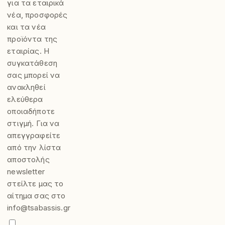
για τα εταιρικά
νέα, προσφορές
και τα νέα
προϊόντα της
εταιρίας. Η
συγκατάθεση
σας μπορεί να
ανακληθεί
ελεύθερα
οποιαδήποτε
στιγμή. Για να
απεγγραφείτε
από την λίστα
αποστολής
newsletter
στείλτε μας το
αίτημα σας στο
info@tsabassis.gr