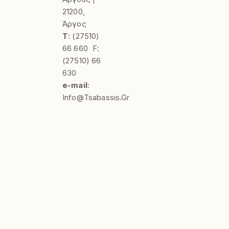
21200,
Άργος
Τ
:
(27510)
66 660
F:
(27510) 66
630
e-mail
:
Info@tsabassis.gr