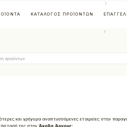
ΡΟΪΌΝΤΑ
ΚΑΤΆΛΟΓΟΣ ΠΡΟΪΌΝΤΩΝ
ΕΠΑΓΓΕΛ
μυρές Σφολιάτες
Φούρνοι
υλούρια
Café
ρουασάν
Ξενοδοχεί
μυρές Σφολιάτες
Φούρνοι
α
πουγάτσες
υλούρια
Café
ριός
ουασάν
Ξενοδοχεί
τες Κουρού
ουγάτσες
τες Φύλλου
ριός
ητικές Λιχουδιές
τες Κουρού
τσες
τες Φύλλου
ητικές Λιχουδιές
κότερες και γρήγορα αναπτυσσόμενες εταιρείες στην παραγ
ατάστασή της στην
Άκοβα Άργους
:
τσες