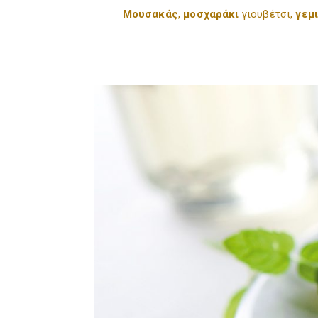
Μουσακάς
,
μοσχαράκι
γιουβέτσι,
γεμ