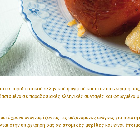
Εμπορικής προώθησης
9
της Δήλωσης για τα Cookies στην ιστοσελίδα μας.
Μάθετε περισσότερα σχετικά με το ποιοι είμαστε, με το πως μπορείτε να
Αταξινόμητα
0
επικοινωνήσετε μαζί μας και με το πως επεξεργαζόμαστε τα προσωπικά δεδομένα
στην Πολιτική Προστασίας Προσωπικών Δεδομένων μας. Παρακαλούμε αναφέρετε το
αναγνωριστικό και την ημερομηνία της συναίνεσής σας όταν επικοινωνείτε μαζί μας
σχετικά με τη συναίνεσή σας.
Η δήλωση Cookie ενημερώθηκε τελευταία φορά στις 1/71/2026 από το
Cookiebot
ΝΑ ΕΠΙΤΡΈΠΟΝΤΑΙ ΌΛΑ
ΕΠΙΤΡΈΠΕΤΑΙ Η ΕΠΙΛΟΓΉ
ά του παραδοσιακού ελληνικού φαγητού και στην επιχείρησή σας
βασισμένα σε παραδοσιακές ελληνικές συνταγές και φτιαγμένα με
αυτόχρονα αναγνωρίζοντας τις αυξανόμενες ανάγκες για ποιότητα,
νται στην επιχείρηση σας σε
ατομικές μερίδες
και είναι
έτοιμ