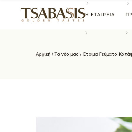
Η ΕΤΑΙΡΕΊΑ
Π
Η Ιστορία
Αλ
Ανθρώπινο Δυναμικό
Κο
Εγκαταστάσεις
Κ
Η Ιστορία
Αλ
Ποιότητα & Ασφάλει
Μ
Αρχική
/
Τα νέα μας
/
Έτοιμα Γεύματα Κατάψυ
Ανθρώπινο Δυναμικό
Κο
Ευκαιρίες Καριέρας
Μπ
Εγκαταστάσεις
Κρ
Πί
Ποιότητα & Ασφάλεια
Μπ
Πί
Ευκαιρίες Καριέρας
Μπ
Κρ
Πί
Πί
Πί
Κρ
Πί