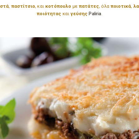
ιστά
,
παστίτσιο
, και
κοτόπουλο
με
πατάτες
, όλα
ποιοτικά
,
λα
ποιότητας
και
γεύσης
Paliria
.