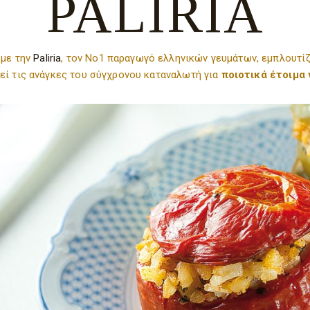
PALIRIA
 με την
Paliria
, τον Νο1 παραγωγό ελληνικών γευμάτων, εμπλουτίζ
εί τις ανάγκες του σύγχρονου καταναλωτή για
ποιοτικά έτοιμα
Σχετικά
Σχετικά
Τα cookies είναι μικρά αρχεία κειμένου που χρησιμοποιούνται από τους δικτυακούς
Αναγκαία
2
τόπους για να κάνουν την εμπειρία του χρήστη πιο αποτελεσματική.
Ο νόμος αναφέρει ότι μπορούμε να αποθηκεύσουμε τα cookies στη συσκευή σας,
Προτιμήσεις
0
εφόσον είναι απολύτως αναγκαία για τη λειτουργία αυτής της ιστοσελίδας. Για όλους
τους άλλους τύπους cookies χρειαζόμαστε την άδειά σας.
Στατιστικά
0
Μπορείτε να αλλάξετε ή να καταργήσετε τη συναίνεσή σας ανά πάσα στιγμή μέσω