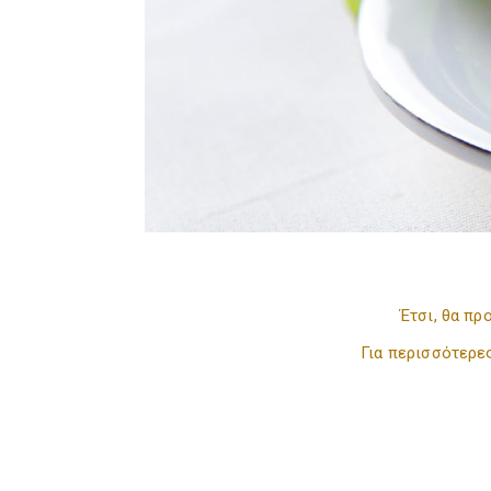
Έτσι, θα π
Για περισσότερε