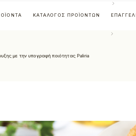
ΡΟΪΌΝΤΑ
ΚΑΤΆΛΟΓΟΣ ΠΡΟΪΌΝΤΩΝ
ΕΠΑΓΓΕΛ
μυρές Σφολιάτες
Φούρνοι
υλούρια
Café
ρουασάν
Ξενοδοχεί
μυρές Σφολιάτες
Φούρνοι
α
πουγάτσες
ξης με την υπογραφή ποιότητας Paliria
υλούρια
Café
ριός
ουασάν
Ξενοδοχεί
τες Κουρού
ουγάτσες
τες Φύλλου
ριός
ητικές Λιχουδιές
τες Κουρού
τσες
τες Φύλλου
ητικές Λιχουδιές
τσες